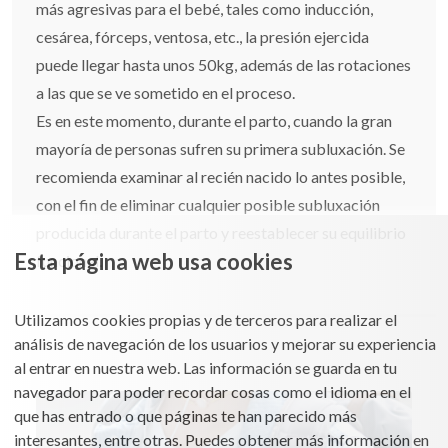
más agresivas para el bebé, tales como inducción,
cesárea, fórceps, ventosa, etc., la presión ejercida
puede llegar hasta unos 50kg, además de las rotaciones
a las que se ve sometido en el proceso.
Es en este momento, durante el parto, cuando la gran
mayoría de personas sufren su primera subluxación. Se
recomienda examinar al recién nacido lo antes posible,
con el fin de eliminar cualquier posible subluxación
producida durante el parto y reestablecer su equilibrio
Esta página web usa cookies
funcional.
Utilizamos cookies propias y de terceros para realizar el
análisis de navegación de los usuarios y mejorar su experiencia
al entrar en nuestra web. Las información se guarda en tu
navegador para poder recordar cosas como el idioma en el
que has entrado o que páginas te han parecido más
interesantes, entre otras. Puedes obtener más información en